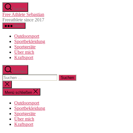
Direkt
Suchen
zum
Free Athlete Sebastian
Inhalt
Freeathlete since 2017
wechseln
Menü
Outdoorsport
Sportbekleidung
Sportgeräte
Über mich
Kraftsport
Suchen
Suche
nach:
Suche
schließen
Menü schließen
Outdoorsport
Sportbekleidung
Sportgeräte
Über mich
Kraftsport