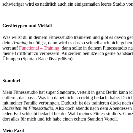
schwieriger wird es natürlich auch ein einigermaßen leeres Studio vor
Gerätetypen und Vielfalt
Was willst du in deinem Fitnessstudio trainieren und gibt es davon g
dein
Training
benötigst, dann wird es das so schnell auch nicht gebe
wert auf
Functional – Training
, dann sollte in deinem Fitnessstudio 
meine Griffkraft zu verbessern. Außerdem benutze ich gerne Sandsä
Übungen (Spartan Race lässt grüßen).
Standort
Mein Fitnessstudio hat super Standorte, verteilt in ganz Berlin kann
entfernt, das passt. Was ich dabei nicht so richtig bedacht habe: Da i
mit meiner Familie verbringen. Dadurch ist das trainieren direkt nach
Stoßzeiten im Fitnessstudio
. Also doch abends nach dem Abendessen n
jeden Fall schlecht bedacht bei der Wahl meines Fitnessstudio´s. Ganz
dort alles für mich und ich habe einen echten Standort Vorteil.
Mein Fazit