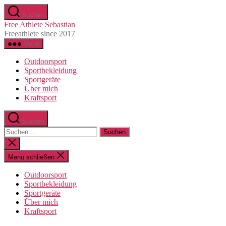
Direkt
Suchen
zum
Free Athlete Sebastian
Inhalt
Freeathlete since 2017
wechseln
Menü
Outdoorsport
Sportbekleidung
Sportgeräte
Über mich
Kraftsport
Suchen
Suche
nach:
Suche
schließen
Menü schließen
Outdoorsport
Sportbekleidung
Sportgeräte
Über mich
Kraftsport