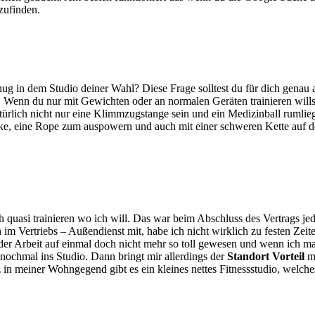
zufinden.
enug in dem Studio deiner Wahl? Diese Frage solltest du für dich genau
n. Wenn du nur mit Gewichten oder an normalen Geräten trainieren will
natürlich nicht nur eine Klimmzugstange sein und ein Medizinball ruml
cke, eine Rope zum auspowern und auch mit einer schweren Kette auf 
 ich quasi trainieren wo ich will. Das war beim Abschluss des Vertrags 
ch im Vertriebs – Außendienst mit, habe ich nicht wirklich zu festen Ze
 der Arbeit auf einmal doch nicht mehr so toll gewesen und wenn ich ma
ochmal ins Studio. Dann bringt mir allerdings der
Standort Vorteil
m
 in meiner Wohngegend gibt es ein kleines nettes Fitnessstudio, welches