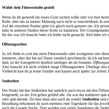
Wähle dein Fitnessstudio gezielt
Wenn du dir generell ein neues Gym suchen willst oder vor hast demnä
Rolle, aber das ist meiner Meinung nach nicht so entscheidend. In erst
Auf die einzelnen Punkte gehe ich gleich noch genauer ein. Ich persö
habe in anderen Studios dieser Kette zu trainieren. Der Grundgedanke
für das was ich brauche habe ich leider nicht gemacht. Jetzt habe ic
Öffnungszeiten
Ja, ich finde es cool das mein Fitnessstudio oder wenigstens eins di
trainieren, aber das hat auf Dauer ziemlich geschlaucht, da ich nächs
sind, ist der Energielevel deutlich niedriger als im Sommer.
Öffnungsz
Also brauche ich nicht wirklich lange Öffnungszeiten. Überlege also
Vielleicht hast du ja keine Familie und kannst auch später zur Arbeit
Stoßzeiten
Der Punkt mit den Stoßzeiten hat natürlich auch etwas mit den Öffnun
festgestellt, zu der Zeit gehen gefühlt alle. Da war das trainieren s
oder spät abends. Du hast dann also auch da wieder
Stoßzeiten
und es
Bezahlung bekommst du auch meistens eine Tageskarte für das jeweili
auch die Google Suche. Dort werden von vielen Standorten die Stoßzei