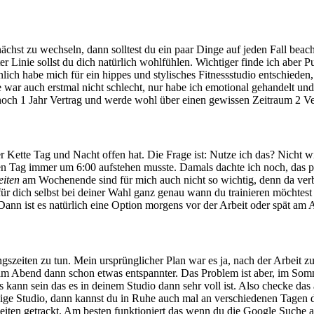
chst zu wechseln, dann solltest du ein paar Dinge auf jeden Fall beach
er Linie sollst du dich natürlich wohlfühlen. Wichtiger finde ich aber 
nlich habe mich für ein hippes und stylisches Fitnessstudio entschiede
 war auch erstmal nicht schlecht, nur habe ich emotional gehandelt un
h noch 1 Jahr Vertrag und werde wohl über einen gewissen Zeitraum 2 Ve
eser Kette Tag und Nacht offen hat. Die Frage ist: Nutze ich das? Nic
ten Tag immer um 6:00 aufstehen musste. Damals dachte ich noch, das pa
eiten
am Wochenende sind für mich auch nicht so wichtig, denn da verbri
 für dich selbst bei deiner Wahl ganz genau wann du trainieren möchtes
. Dann ist es natürlich eine Option morgens vor der Arbeit oder spät am
gszeiten zu tun. Mein ursprünglicher Plan war es ja, nach der Arbeit 
pät am Abend dann schon etwas entspannter. Das Problem ist aber, im Som
 kann sein das es in deinem Studio dann sehr voll ist. Also checke das
ge Studio, dann kannst du in Ruhe auch mal an verschiedenen Tagen dein
ten getrackt. Am besten funktioniert das wenn du die Google Suche auf