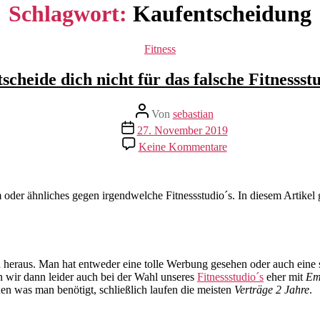
Schlagwort:
Kaufentscheidung
Kategorien
Fitness
scheide dich nicht für das falsche Fitnessst
Beitragsautor
Von
sebastian
Beitragsdatum
27. November 2019
zu
Keine Kommentare
Entscheide
dich
nicht
für
 oder ähnliches gegen irgendwelche Fitnessstudio´s. In diesem Artikel 
das
falsche
Fitnessstudio
ion heraus. Man hat entweder eine tolle Werbung gesehen oder auch e
n wir dann leider auch bei der Wahl unseres
Fitnessstudio´s
eher mit
Em
den was man benötigt, schließlich laufen die meisten
Verträge 2 Jahre
.