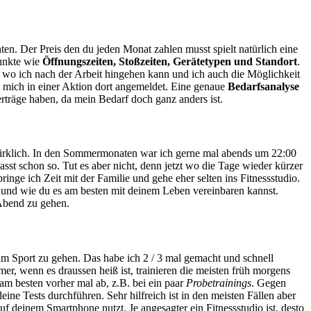
ten. Der Preis den du jeden Monat zahlen musst spielt natürlich eine
Punkte wie
Öffnungszeiten, Stoßzeiten, Gerätetypen und Standort
.
n, wo ich nach der Arbeit hingehen kann und ich auch die Möglichkeit
d mich in einer Aktion dort angemeldet. Eine genaue
Bedarfsanalyse
rträge haben, da mein Bedarf doch ganz anders ist.
ht wirklich. In den Sommermonaten war ich gerne mal abends um 22:00
sst schon so. Tut es aber nicht, denn jetzt wo die Tage wieder kürzer
nge ich Zeit mit der Familie und gehe eher selten ins Fitnessstudio.
t und wie du es am besten mit deinem Leben vereinbaren kannst.
 Abend zu gehen.
zum Sport zu gehen. Das habe ich 2 / 3 mal gemacht und schnell
mer, wenn es draussen heiß ist, trainieren die meisten früh morgens
 am besten vorher mal ab, z.B. bei ein paar
Probetrainings
. Gegen
e Tests durchführen. Sehr hilfreich ist in den meisten Fällen aber
 deinem Smartphone nutzt. Je angesagter ein Fitnessstudio ist, desto