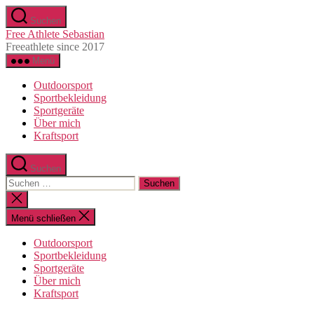
Direkt
Suchen
zum
Free Athlete Sebastian
Inhalt
Freeathlete since 2017
wechseln
Menü
Outdoorsport
Sportbekleidung
Sportgeräte
Über mich
Kraftsport
Suchen
Suche
nach:
Suche
schließen
Menü schließen
Outdoorsport
Sportbekleidung
Sportgeräte
Über mich
Kraftsport