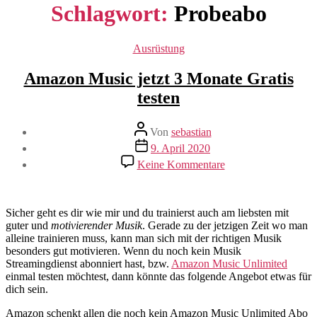
Schlagwort:
Probeabo
Kategorien
Ausrüstung
Amazon Music jetzt 3 Monate Gratis
testen
Beitragsautor
Von
sebastian
Beitragsdatum
9. April 2020
zu
Keine Kommentare
Amazon
Music
jetzt
3
Sicher geht es dir wie mir und du trainierst auch am liebsten mit
Monate
guter und
motivierender Musik
. Gerade zu der jetzigen Zeit wo man
Gratis
alleine trainieren muss, kann man sich mit der richtigen Musik
testen
besonders gut motivieren. Wenn du noch kein Musik
Streamingdienst abonniert hast, bzw.
Amazon Music Unlimited
einmal testen möchtest, dann könnte das folgende Angebot etwas für
dich sein.
Amazon schenkt allen die noch kein Amazon Music Unlimited Abo