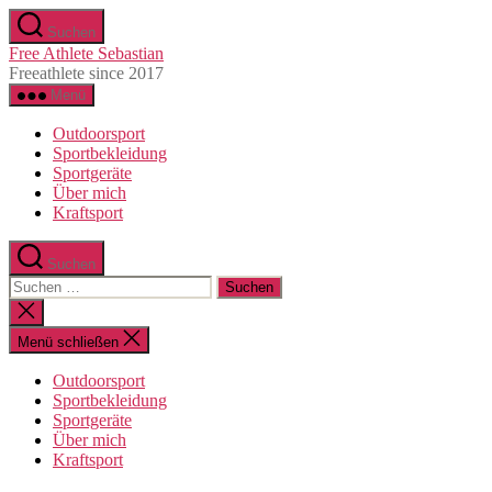
Direkt
Suchen
zum
Free Athlete Sebastian
Inhalt
Freeathlete since 2017
wechseln
Menü
Outdoorsport
Sportbekleidung
Sportgeräte
Über mich
Kraftsport
Suchen
Suche
nach:
Suche
schließen
Menü schließen
Outdoorsport
Sportbekleidung
Sportgeräte
Über mich
Kraftsport