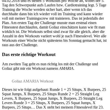
04.02.2018 und es stehen 5 Workouts pro Woche an, wobei der 5.
Tag den Schwerpunkt aufs Laufen bzw. Cardiotraining legt. 5 Tage
Training die Woche werden sicher hart, aber wenn ich das
durchhalte dann bin ich wieder voll im Training und kann wieder
voll mit meiner Trainingscrew mit trainieren. Das ist jedenfalls der
Plan. Am ersten Tag der Challenge musste man erstmal einen
Fitnesstest durchlaufen, damit Goliaz einschätzen kann wie fit man
wirklich ist. Die Workouts selbst sind zwar für alle gleich, aber die
Anzahl in den Workouts variiert wohl je nach Fitnesslevel. Wer alle
Workouts einer Woche nicht spätestens bis Sonntag gemacht hat, ist
raus aus der Challenge.
Das erste richtige Workout
Am zweiten Tag geht es nun richtig los mit der Challenge und
Goliaz gibt mir ein Workout namens
AMARIA
.
Goliaz AMARIA Workout
Dieses ist wie folgt aufgebaut: Runde 1 = 25 Situps, X Burpees, 25
Squat Jumps, X Burpees, 25 Situps Runde 2 = 25 Straight Leg
Levers, X Burpees, 25 Squat Jumps, X Burpees, 25 Straight Leg
Levers Runde 3 = 25 Situps, X Burpees, 25 Squat Jumps, X
Burpees, 25 Situps… Das X steht bei meinem Fitnesslevel für 23.