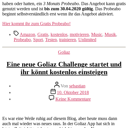
haben oder hatten, ein
3 Monats Probeabo
. Das Angebot kann gratis
genutzt werden und ist
bis zum 30.04.2020 gültig
. Das Probeabo
beginnt selbstverständlich erst wenn ihr das Angebot aktiviert.
Hier kommt ihr zum Gratis Probeabo!
Schlagwörter
Amazon
,
Gratis
,
kostenlos
,
motivieren
,
Music
,
Musik
,
Probeabo
,
Sport
,
Testen
,
trainieren
,
Unlimited
Kategorien
Goliaz
Eine neue Goliaz Challenge startet und
ihr könnt kostenlos einsteigen
Beitragsautor
Von
sebastian
Beitragsdatum
10. Oktober 2018
zu
Keine Kommentare
Eine
neue
Goliaz
Challenge
Es war eine Weile ruhig auf diesem Blog, aber heute muss dann
startet
auch mal wieder was neues raus. In der Goliaz App hat sich in