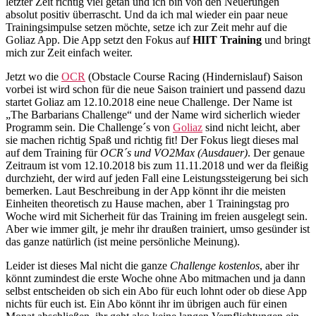
und
letzter Zeit richtig viel getan und ich bin von den Neuerungen
ihr
absolut positiv überrascht. Und da ich mal wieder ein paar neue
könnt
Trainingsimpulse setzen möchte, setze ich zur Zeit mehr auf die
kostenlos
Goliaz App. Die App setzt den Fokus auf
HIIT Training
und bringt
einsteigen
mich zur Zeit einfach weiter.
Jetzt wo die
OCR
(Obstacle Course Racing (Hindernislauf) Saison
vorbei ist wird schon für die neue Saison trainiert und passend dazu
startet Goliaz am 12.10.2018 eine neue Challenge. Der Name ist
„The Barbarians Challenge“ und der Name wird sicherlich wieder
Programm sein. Die Challenge´s von
Goliaz
sind nicht leicht, aber
sie machen richtig Spaß und richtig fit! Der Fokus liegt dieses mal
auf dem Training für
OCR´s und VO2Max (Ausdauer)
. Der genaue
Zeitraum ist vom 12.10.2018 bis zum 11.11.2018 und wer da fleißig
durchzieht, der wird auf jeden Fall eine Leistungssteigerung bei sich
bemerken. Laut Beschreibung in der App könnt ihr die meisten
Einheiten theoretisch zu Hause machen, aber 1 Trainingstag pro
Woche wird mit Sicherheit für das Training im freien ausgelegt sein.
Aber wie immer gilt, je mehr ihr draußen trainiert, umso gesünder ist
das ganze natürlich (ist meine persönliche Meinung).
Leider ist dieses Mal nicht die ganze
Challenge kostenlos
, aber ihr
könnt zumindest die erste Woche ohne Abo mitmachen und ja dann
selbst entscheiden ob sich ein Abo für euch lohnt oder ob diese App
nichts für euch ist. Ein Abo könnt ihr im übrigen auch für einen