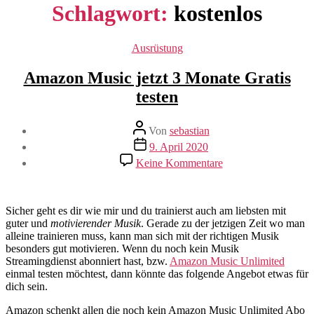
Schlagwort:
kostenlos
Kategorien
Ausrüstung
Amazon Music jetzt 3 Monate Gratis
testen
Beitragsautor
Von
sebastian
Beitragsdatum
9. April 2020
zu
Keine Kommentare
Amazon
Music
jetzt
3
Sicher geht es dir wie mir und du trainierst auch am liebsten mit
Monate
guter und
motivierender Musik
. Gerade zu der jetzigen Zeit wo man
Gratis
alleine trainieren muss, kann man sich mit der richtigen Musik
testen
besonders gut motivieren. Wenn du noch kein Musik
Streamingdienst abonniert hast, bzw.
Amazon Music Unlimited
einmal testen möchtest, dann könnte das folgende Angebot etwas für
dich sein.
Amazon schenkt allen die noch kein Amazon Music Unlimited Abo