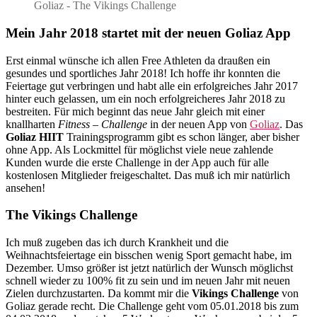
neue
Goliaz - The Vikings Challenge
Challenge
–
Mein Jahr 2018 startet mit der neuen Goliaz App
mit
der
Erst einmal wünsche ich allen Free Athleten da draußen ein
Goliaz
gesundes und sportliches Jahr 2018! Ich hoffe ihr konnten die
App
Feiertage gut verbringen und habt alle ein erfolgreiches Jahr 2017
hinter euch gelassen, um ein noch erfolgreicheres Jahr 2018 zu
bestreiten. Für mich beginnt das neue Jahr gleich mit einer
knallharten
Fitness – Challenge
in der neuen App von
Goliaz
. Das
Goliaz HIIT
Trainingsprogramm gibt es schon länger, aber bisher
ohne App. Als Lockmittel für möglichst viele neue zahlende
Kunden wurde die erste Challenge in der App auch für alle
kostenlosen Mitglieder freigeschaltet. Das muß ich mir natürlich
ansehen!
The Vikings Challenge
Ich muß zugeben das ich durch Krankheit und die
Weihnachtsfeiertage ein bisschen wenig Sport gemacht habe, im
Dezember. Umso größer ist jetzt natürlich der Wunsch möglichst
schnell wieder zu 100% fit zu sein und im neuen Jahr mit neuen
Zielen durchzustarten. Da kommt mir die
Vikings Challenge
von
Goliaz gerade recht. Die Challenge geht vom 05.01.2018 bis zum