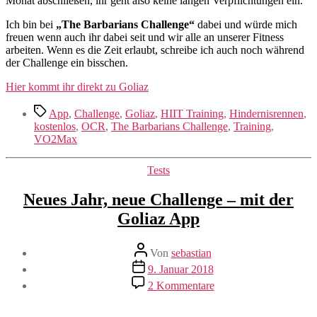
Monat abschließen, ihr geht also keine langen Verpflichtungen ein.
Ich bin bei
„The Barbarians Challenge“
dabei und würde mich
freuen wenn auch ihr dabei seit und wir alle an unserer Fitness
arbeiten. Wenn es die Zeit erlaubt, schreibe ich auch noch während
der Challenge ein bisschen.
Hier kommt ihr direkt zu Goliaz
Schlagwörter
App
,
Challenge
,
Goliaz
,
HIIT Training
,
Hindernisrennen
,
kostenlos
,
OCR
,
The Barbarians Challenge
,
Training
,
VO2Max
Kategorien
Tests
Neues Jahr, neue Challenge – mit der
Goliaz App
Beitragsautor
Von
sebastian
Beitragsdatum
9. Januar 2018
zu
2 Kommentare
Neues
Jahr,