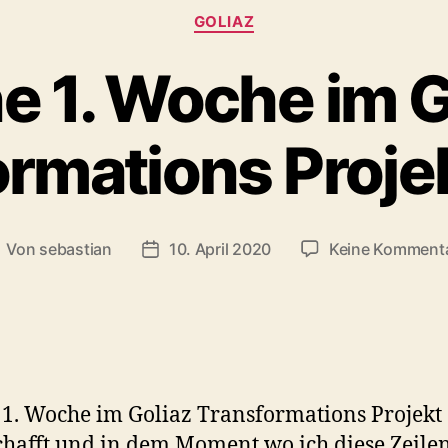
Kategorien
GOLIAZ
e 1. Woche im G
ormations Proje
Von
sebastian
10. April 2020
Keine Komment
eitragsautor
Beitragsdatum
1. Woche im Goliaz Transformations Projekt
schafft und in dem Moment wo ich diese Zeile