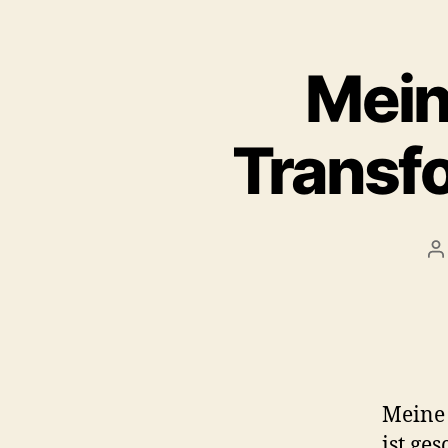
Mein
Transf
B
Meine 
ist ge