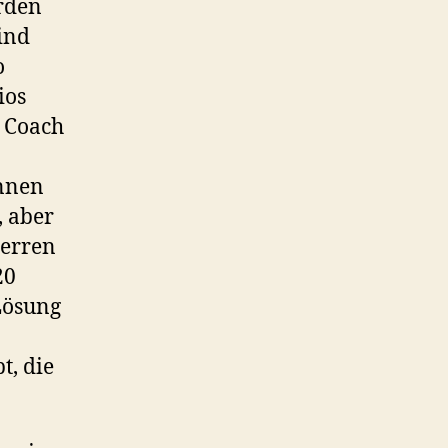
erden
ind
o
ios
r Coach
önnen
, aber
perren
20
 Lösung
t, die