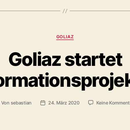
Kategorien
GOLIAZ
Goliaz startet
ormationsproje
Von
sebastian
24. März 2020
Keine Komment
eitragsautor
Beitragsdatum