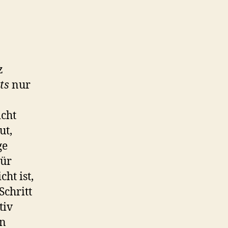
2020
z
ts
nur
icht
ut,
ge
Tür
ht ist,
Schritt
tiv
en