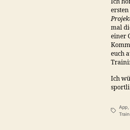
Ich ho
ersten
Projek
mal di
einer 
Kommen
euch a
Traini
Ich wü
sportl
App
Schlagwö
Train