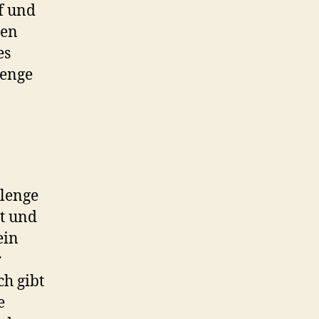
uf und
ten
es
lenge
llenge
nt und
ein
r
ch gibt
e