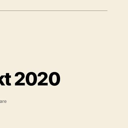
kt 2020
zu
are
Goliaz
startet
Transformationsprojekt