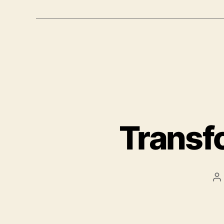
Transf
B