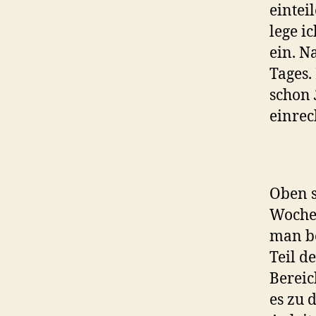
eintei
lege i
ein. N
Tages.
schon
einrec
Oben s
Woche.
man be
Teil d
Bereic
es zu 