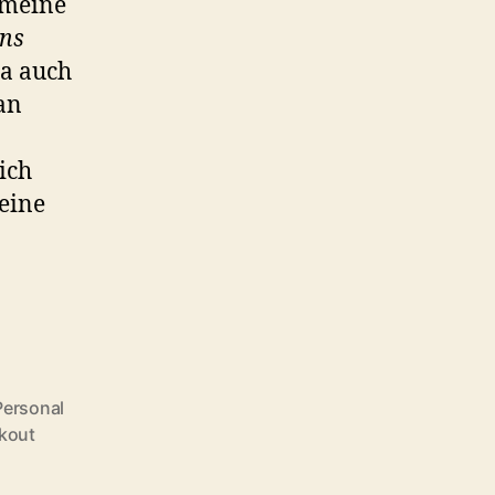
 meine
ons
ja auch
an
ich
eine
Personal
kout