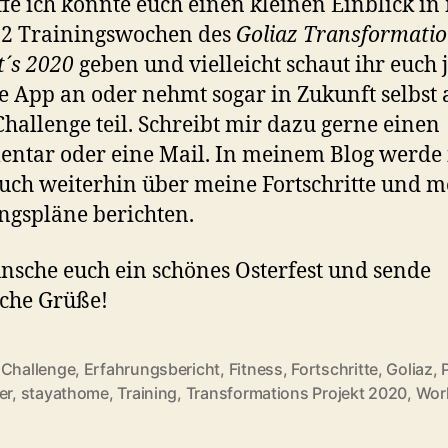
ffe ich konnte euch einen kleinen Einblick in
 2 Trainingswochen des
Goliaz Transformati
t´s 2020
geben und vielleicht schaut ihr euch 
e App an oder nehmt sogar in Zukunft selbst 
Challenge teil. Schreibt mir dazu gerne einen
tar oder eine Mail. In meinem Blog werde 
uch weiterhin über meine Fortschritte und m
ngspläne berichten.
nsche euch ein schönes Osterfest und sende
iche Grüße!
,
Challenge
,
Erfahrungsbericht
,
Fitness
,
Fortschritte
,
Goliaz
,
rter
er
,
stayathome
,
Training
,
Transformations Projekt 2020
,
Wor