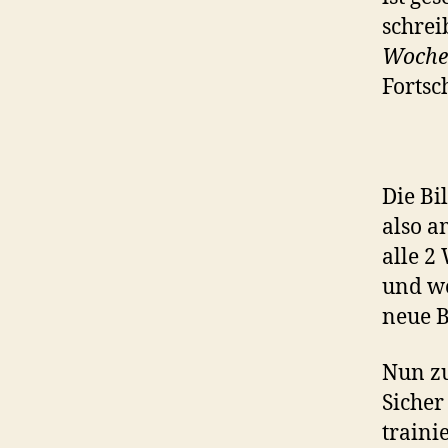
schrei
Woche
Fortsc
Die Bi
also a
alle 
und we
neue B
Nun z
Sicher
traini