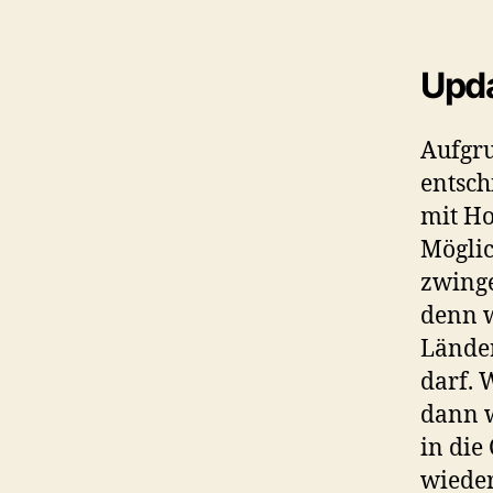
Upda
Aufgru
entsch
mit Ho
Möglic
zwinge
denn w
Länder
darf. 
dann 
in die
wieder