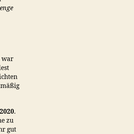
lenge
s war
est
ichten
elmäßig
 2020
.
he zu
hr gut