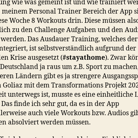
ung wie was gemeint ist und wie trainiert w
In meinem Personal Trainer Bereich der App s
iese Woche 8 Workouts drin. Diese müssen als
lich zu den Challenge Aufgaben und den Aud
t werden. Das Ausdauer Training, welches de
integriert, ist selbstverständlich aufgrund der
len Krise ausgesetzt (
#stayathome
). Zwar k
 Deutschland ja raus um z.B. Sport zu machen
eren Ländern gibt es ja strengere Ausgangss
 Goliaz mit dem Transformations Projekt 20
it unterwegs ist, musste es eine einheitliche
 Das finde ich sehr gut, da es in der App
erweise auch viele Workouts bzw. Audios gib
n absolviert werden müssen.