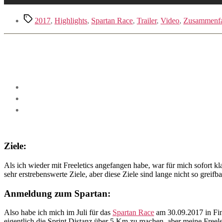
Schlagwörter
2017
,
Highlights
,
Spartan Race
,
Trailer
,
Video
,
Zusammenf
Ziele:
Als ich wieder mit Freeletics angefangen habe, war für mich sofort kla
sehr erstrebenswerte Ziele, aber diese Ziele sind lange nicht so greif
Anmeldung zum Spartan:
Also habe ich mich im Juli für das
Spartan Race
am 30.09.2017 in Fino
eigentlich die Sprint Distanz über 5 Km zu machen, aber meine Freele