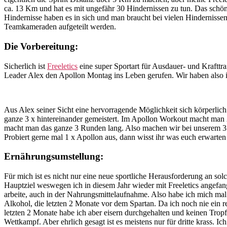
ca. 13 Km und hat es mit ungefähr 30 Hindernissen zu tun. Das schöne 
Hindernisse haben es in sich und man braucht bei vielen Hindernisse
Teamkameraden aufgeteilt werden.
Die Vorbereitung:
Sicherlich ist
Freeletics
eine super Sportart für Ausdauer- und Krafttr
Leader Alex den Apollon Montag ins Leben gerufen. Wir haben also 
Aus Alex seiner Sicht eine hervorragende Möglichkeit sich körperlic
ganze 3 x hintereinander gemeistert. Im Apollon Workout macht man
macht man das ganze 3 Runden lang. Also machen wir bei unserem 
Probiert gerne mal 1 x Apollon aus, dann wisst ihr was euch erwarten
Ernährungsumstellung:
Für mich ist es nicht nur eine neue sportliche Herausforderung an 
Hauptziel weswegen ich in diesem Jahr wieder mit Freeletics angefan
arbeite, auch in der Nahrungsmittelaufnahme. Also habe ich mich mal
Alkohol, die letzten 2 Monate vor dem Spartan. Da ich noch nie ein r
letzten 2 Monate habe ich aber eisern durchgehalten und keinen Tro
Wettkampf. Aber ehrlich gesagt ist es meistens nur für dritte krass. I