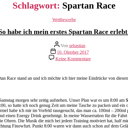
Schlagwort:
Spartan Race
Kategorien
Wettbewerbe
So habe ich mein erstes Spartan Race erlebt
Beitragsautor
Von
sebastian
Beitragsdatum
10. Oktober 2017
zu
Keine Kommentare
So
habe
ich
mein
tan Race stand an und ich möchte ich hier meine Eindrücke von diesem
erstes
Spartan
Race
erlebt!
m Samstag morgen sehr zeitig aufstehen. Unser Plan war es um 8:00 am
S
5:00, so hatte ich noch genug Zeit um meine Tasche zu packen und ein 
ormel habe ich mir im Vorfeld rausgesucht, das man ca. 100ml – 200ml p
d einen Energy Drink genehmigt. In meine Wasserration für die Fahrt ka
ie Ohren. Die Musik die mich bei jedem Training motiviert hat, half mi
chtung Finowfurt. Punkt 8:00 waren wir dann auch schon auf dem Gel