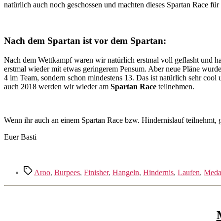
natürlich auch noch geschossen und machten dieses Spartan Race für u
Nach dem Spartan ist vor dem Spartan:
Nach dem Wettkampf waren wir natürlich erstmal voll geflasht und h
erstmal wieder mit etwas geringerem Pensum. Aber neue Pläne wurden
4 im Team, sondern schon mindestens 13. Das ist natürlich sehr co
auch 2018 werden wir wieder am
Spartan Race
teilnehmen.
Wenn ihr auch an einem Spartan Race bzw. Hindernislauf teilnehmt, g
Euer Basti
Schlagwörter
Aroo
,
Burpees
,
Finisher
,
Hangeln
,
Hindernis
,
Laufen
,
Medai