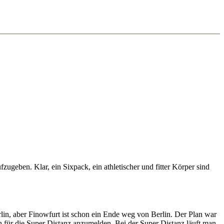
fzugeben. Klar, ein Sixpack, ein athletischer und fitter Körper sind
lin, aber Finowfurt ist schon ein Ende weg von Berlin. Der Plan war
ch für die Super Distanz anzumelden. Bei der Super Distanz läuft man