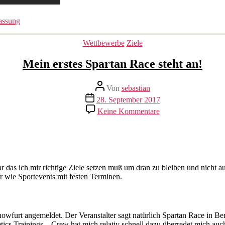
assung
Kategorien
Wettbewerbe
Ziele
Mein erstes Spartan Race steht an!
Beitragsautor
Von
sebastian
Beitragsdatum
28. September 2017
zu
Keine Kommentare
Mein
erstes
Spartan
Race
steht
an!
r das ich mir richtige Ziele setzen muß um dran zu bleiben und nicht au
bar wie Sportevents mit festen Terminen.
wfurt angemeldet. Der Veranstalter sagt natürlich Spartan Race in Ber
tics Trainings – Crew hat mich relativ schnell dazu überredet mich au