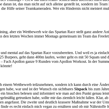
daran ist, das man nicht auf sich alleine gestellt ist, sondern im Team
n die Hilfe seiner Teamkameraden. Wer ein Hindernis nicht meistert m
aining, aber ein Wettbewerb wie das Spartan Race stellt ganz andere A
in den letzten Wochen immer Montags gemeinsam im Team das Freeleti
h und mental auf das Spartan Race vorzubereiten. Und weil es ja einf
 25 Burpees, geht dann 400m laufen, weiter geht es mit 50 Squats un
3 – Fach Apollon ganze 9 Runden vom Apollon Workout. In der Summe
 könnte!
solch einem Wettbewerb teilzunehmen, sondern ich kann durch eine Än
gen habe, war und ist der Wunsch ein sichtbares
Sixpack
bis zum Jahre
 ein bisschen belesen und informiert wie man auf den Punkt genau lei
egelmäßig getrunken habe, sollte mir das ziemlich leicht fallen. Klar, 
pfen angefasst. Die zweite und deutlich krassere Maßnahme war der Um
ch finde es recht einfach mich vegan zu ernähren und ob mir Nährstoffe f