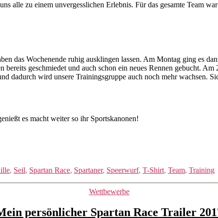
ns alle zu einem unvergesslichen Erlebnis. Für das gesamte Team war es
aben das Wochenende ruhig ausklingen lassen. Am Montag ging es dann 
 bereits geschmiedet und auch schon ein neues Rennen gebucht. Am 26
ol und dadurch wird unsere Trainingsgruppe auch noch mehr wachsen. 
enießt es macht weiter so ihr Sportskanonen!
lle
,
Seil
,
Spartan Race
,
Spartaner
,
Speerwurf
,
T-Shirt
,
Team
,
Training
Kategorien
Wettbewerbe
Mein persönlicher Spartan Race Trailer 201