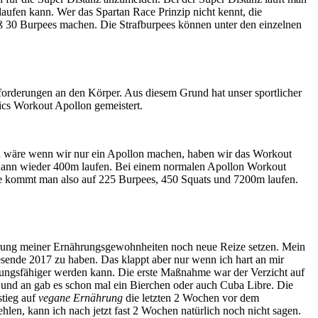
 laufen kann. Wer das Spartan Race Prinzip nicht kennt, die
uß 30 Burpees machen. Die Strafburpees können unter den einzelnen
nforderungen an den Körper. Aus diesem Grund hat unser sportlicher
cs Workout Apollon gemeistert.
ach wäre wenn wir nur ein Apollon machen, haben wir das Workout
d dann wieder 400m laufen. Bei einem normalen Apollon Workout
 kommt man also auf 225 Burpees, 450 Squats und 7200m laufen.
derung meiner Ernährungsgewohnheiten noch neue Reize setzen. Mein
sende 2017 zu haben. Das klappt aber nur wenn ich hart an mir
stungsfähiger werden kann. Die erste Maßnahme war der Verzicht auf
ab und an gab es schon mal ein Bierchen oder auch Cuba Libre. Die
stieg auf
vegane Ernährung
die letzten 2 Wochen vor dem
ehlen, kann ich nach jetzt fast 2 Wochen natürlich noch nicht sagen.