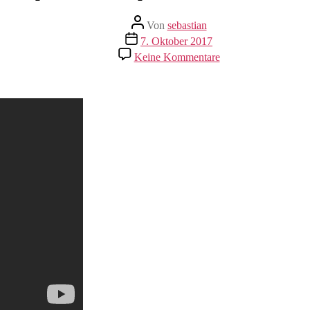
Beitragsautor
Von
sebastian
Beitragsdatum
7. Oktober 2017
zu
Keine Kommentare
Mein
persönlicher
Spartan
Race
Trailer
2017