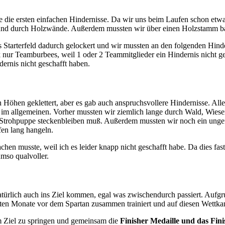
e die ersten einfachen Hindernisse. Da wir uns beim Laufen schon etwa
und durch Holzwände. Außerdem mussten wir über einen Holzstamm bal
as Starterfeld dadurch gelockert und wir mussten an den folgenden Hin
ur Teamburbees, weil 1 oder 2 Teammitglieder ein Hindernis nicht ge
dernis nicht geschafft haben.
 Höhen geklettert, aber es gab auch anspruchsvollere Hindernisse. Al
e im allgemeinen. Vorher mussten wir ziemlich lange durch Wald, Wies
en Strohpuppe steckenbleiben muß. Außerdem mussten wir noch ein ung
fen lang hangeln.
chen musste, weil ich es leider knapp nicht geschafft habe. Da dies f
mso qualvoller.
türlich auch ins Ziel kommen, egal was zwischendurch passiert. Aufgru
etzten Monate vor dem Spartan zusammen trainiert und auf diesen Wettka
m Ziel zu springen und gemeinsam die
Finisher Medaille und das Fini