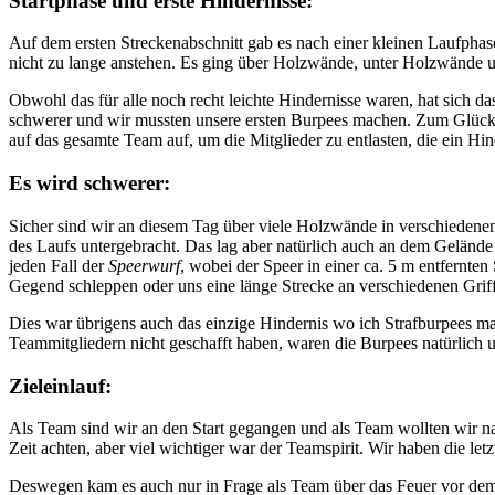
Startphase und erste Hindernisse:
Auf dem ersten Streckenabschnitt gab es nach einer kleinen Laufphas
nicht zu lange anstehen. Es ging über Holzwände, unter Holzwände 
Obwohl das für alle noch recht leichte Hindernisse waren, hat sich d
schwerer und wir mussten unsere ersten Burpees machen. Zum Glück n
auf das gesamte Team auf, um die Mitglieder zu entlasten, die ein Hin
Es wird schwerer:
Sicher sind wir an diesem Tag über viele Holzwände in verschiedenen
des Laufs untergebracht. Das lag aber natürlich auch an dem Geländ
jeden Fall der
Speerwurf
, wobei der Speer in einer ca. 5 m entfernt
Gegend schleppen oder uns eine länge Strecke an verschiedenen Grif
Dies war übrigens auch das einzige Hindernis wo ich Strafburpees ma
Teammitgliedern nicht geschafft haben, waren die Burpees natürlich u
Zieleinlauf:
Als Team sind wir an den Start gegangen und als Team wollten wir na
Zeit achten, aber viel wichtiger war der Teamspirit. Wir haben die l
Deswegen kam es auch nur in Frage als Team über das Feuer vor de