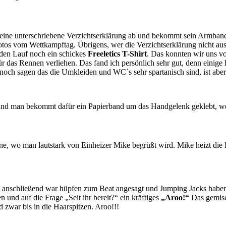
seine unterschriebene Verzichtserklärung ab und bekommt sein Armband
s vom Wettkampftag. Übrigens, wer die Verzichtserklärung nicht ausge
r den Lauf noch ein schickes
Freeletics T-Shirt
. Das konnten wir uns vo
as Rennen verliehen. Das fand ich persönlich sehr gut, denn einige hat
noch sagen das die Umkleiden und WC´s sehr spartanisch sind, ist aber
und man bekommt dafür ein Papierband um das Handgelenk geklebt, wel
one, wo man lautstark von Einheizer Mike begrüßt wird. Mike heizt die 
, anschließend war hüpfen zum Beat angesagt und Jumping Jacks haben n
n und auf die Frage „Seit ihr bereit?“ ein kräftiges
„Aroo!“
Das gemisch
d zwar bis in die Haarspitzen. Aroo!!!