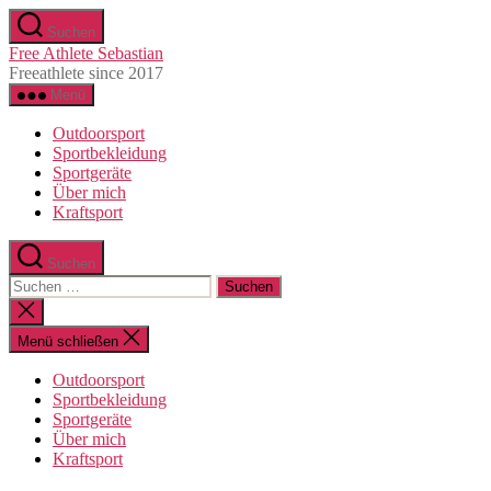
Direkt
Suchen
zum
Free Athlete Sebastian
Inhalt
Freeathlete since 2017
wechseln
Menü
Outdoorsport
Sportbekleidung
Sportgeräte
Über mich
Kraftsport
Suchen
Suche
nach:
Suche
schließen
Menü schließen
Outdoorsport
Sportbekleidung
Sportgeräte
Über mich
Kraftsport