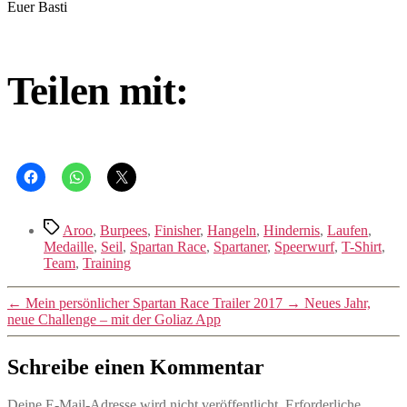
Euer Basti
Teilen mit:
Schlagwörter
Aroo
,
Burpees
,
Finisher
,
Hangeln
,
Hindernis
,
Laufen
,
Medaille
,
Seil
,
Spartan Race
,
Spartaner
,
Speerwurf
,
T-Shirt
,
Team
,
Training
←
Mein persönlicher Spartan Race Trailer 2017
→
Neues Jahr,
neue Challenge – mit der Goliaz App
Schreibe einen Kommentar
Deine E-Mail-Adresse wird nicht veröffentlicht.
Erforderliche