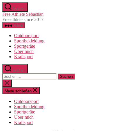
Direkt
Suchen
zum
Free Athlete Sebastian
Inhalt
Freeathlete since 2017
wechseln
Menü
Outdoorsport
Sportbekleidung
Sportgeräte
Über mich
Kraftsport
Suchen
Suche
nach:
Suche
schließen
Menü schließen
Outdoorsport
Sportbekleidung
Sportgeräte
Über mich
Kraftsport