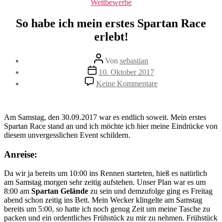
Kategorien
Wettbewerbe
So habe ich mein erstes Spartan Race
erlebt!
Beitragsautor
Von
sebastian
Beitragsdatum
10. Oktober 2017
zu
Keine Kommentare
So
habe
ich
mein
Am Samstag, den 30.09.2017 war es endlich soweit. Mein erstes
erstes
Spartan Race stand an und ich möchte ich hier meine Eindrücke von
Spartan
diesem unvergesslichen Event schildern.
Race
erlebt!
Anreise:
Da wir ja bereits um 10:00 ins Rennen starteten, hieß es natürlich
am Samstag morgen sehr zeitig aufstehen. Unser Plan war es um
8:00 am
Spartan Gelände
zu sein und demzufolge ging es Freitag
abend schon zeitig ins Bett. Mein Wecker klingelte am Samstag
bereits um 5:00, so hatte ich noch genug Zeit um meine Tasche zu
packen und ein ordentliches Frühstück zu mir zu nehmen. Frühstück