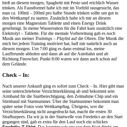
hieß an diesem morgen, Spaghetti mit Pesto und reichlich Wasser
trinken. Als Faustformel habe ich mir im Vorfeld rausgesucht, das
man ca. 100ml – 200ml pro halbe Stunde trinken sollte um gut in
den Wettkampf zu starten. Zusätzlich habe ich mir an diesem
morgen eine Magnesium Tablette und einen Energy Drink
genehmigt. In meine Wasserration für die Fahrt kam zusätzlich eine
Elektrolyt – Tablette. Für die mentale Vorbereitung gab es noch
Musik aus meiner
Trainings – Playlist
auf die Ohren. Die Musik die
mich bei jedem Training motiviert hat, half mir natürlich auch an
diesem morgen. Um 7:00 ging es dann erstmal los, meine
Lauffreunde abholen und dann ab auf die Autobahn und ab
Richtung Finowfurt. Punkt 8:00 waren wir dann auch schon auf
dem Gelände.
Check – In:
Nach unserer Ankunft ging es sofort zum Check – In. Hier gibt man
seine unterschriebene Verzichtserklärung ab und bekommt sein
Armband für die Startberechtigung, den Zeitnahme Chip und ein
Stirnband mit Startnummer. Über die Startnummer bekommt man
später seine Fotos vom Wettkampftag. Übrigens, wer die
Verzichtserklärung nicht ausgedruckt hat, macht die ersten 30
Strafburpees. Da wir ja in der Startwelle von Freeletics an den Start
gegangen sind, gab es extra für den Lauf noch ein schickes
Freeletics T-Shirt
. Das konnten wir uns vor dem Start direkt am